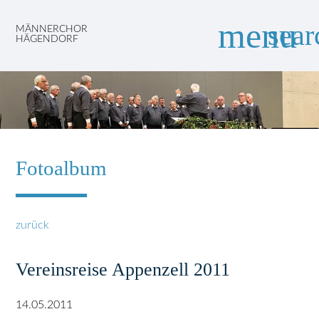
menu
sear
MÄNNERCHOR
HÄGENDORF
Suchbegriffe
SUCHEN
Fotoalbum
zurück
Vereinsreise Appenzell 2011
14.05.2011