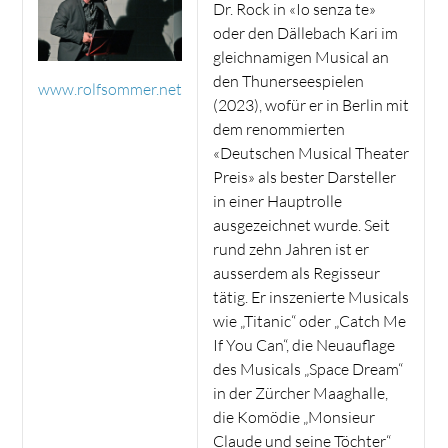
Dr. Rock in «Io senza te»
oder den Dällebach Kari im
gleichnamigen Musical an
den Thunerseespielen
www.rolfsommer.net
(2023), wofür er in Berlin mit
dem renommierten
«Deutschen Musical Theater
Preis» als bester Darsteller
in einer Hauptrolle
ausgezeichnet wurde. Seit
rund zehn Jahren ist er
ausserdem als Regisseur
tätig. Er inszenierte Musicals
wie „Titanic“ oder „Catch Me
If You Can“, die Neuauflage
des Musicals „Space Dream“
in der Zürcher Maaghalle,
die Komödie „Monsieur
Claude und seine Töchter“